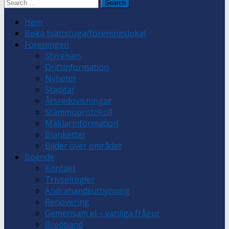
Search
for:
Hem
Boka tvättstuga/föreningslokal
Föreningen
Styrelsen
Driftinformation
Nyheter
Stadgar
Årsredovisningar
Stämmoprotokoll
Mäklarinformation
Blanketter
Bilder över området
Boende
Kontakt
Trivselregler
Andrahandsuthyrning
Renovering
Gemensam el – vanliga frågor
Bredband