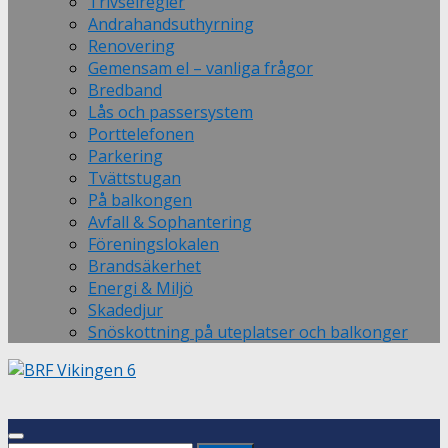
Trivselregler
Andrahandsuthyrning
Renovering
Gemensam el – vanliga frågor
Bredband
Lås och passersystem
Porttelefonen
Parkering
Tvättstugan
På balkongen
Avfall & Sophantering
Föreningslokalen
Brandsäkerhet
Energi & Miljö
Skadedjur
Snöskottning på uteplatser och balkonger