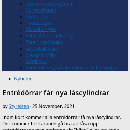
Lås och passersystem
Porttelefonen
Parkering
Tvättstugan
På balkongen
Avfall & Sophantering
Föreningslokalen
Brandsäkerhet
Energi & Miljö
Skadedjur
Snöskottning på uteplatser och balkonger
Nyheter
Entrédörrar får nya låscylindrar
by
Styrelsen
·
25 November, 2021
Inom kort kommer alla entrédörrar få nya låscylindrar.
Det kommer fortfarande gå bra att låsa upp
entrédörrarna med antingen sin ”blipp” eller använda