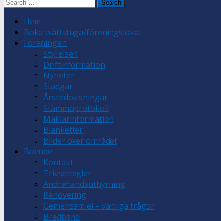
Search
for:
Hem
Boka tvättstuga/föreningslokal
Föreningen
Styrelsen
Driftinformation
Nyheter
Stadgar
Årsredovisningar
Stämmoprotokoll
Mäklarinformation
Blanketter
Bilder över området
Boende
Kontakt
Trivselregler
Andrahandsuthyrning
Renovering
Gemensam el – vanliga frågor
Bredband