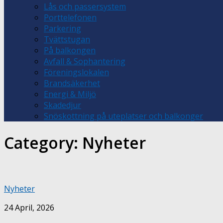
Lås och passersystem
Porttelefonen
Parkering
Tvättstugan
På balkongen
Avfall & Sophantering
Föreningslokalen
Brandsäkerhet
Energi & Miljö
Skadedjur
Snöskottning på uteplatser och balkonger
Category:
Nyheter
Nyheter
24 April, 2026