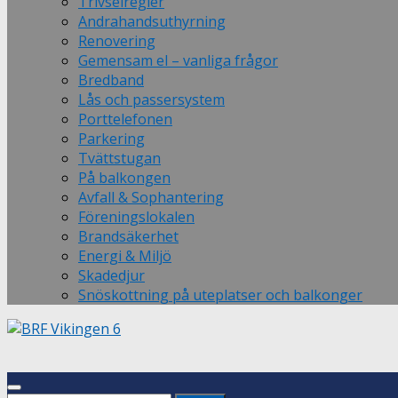
Trivselregler
Andrahandsuthyrning
Renovering
Gemensam el – vanliga frågor
Bredband
Lås och passersystem
Porttelefonen
Parkering
Tvättstugan
På balkongen
Avfall & Sophantering
Föreningslokalen
Brandsäkerhet
Energi & Miljö
Skadedjur
Snöskottning på uteplatser och balkonger