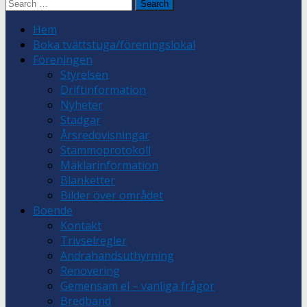
Search
for:
Hem
Boka tvättstuga/föreningslokal
Föreningen
Styrelsen
Driftinformation
Nyheter
Stadgar
Årsredovisningar
Stämmoprotokoll
Mäklarinformation
Blanketter
Bilder över området
Boende
Kontakt
Trivselregler
Andrahandsuthyrning
Renovering
Gemensam el – vanliga frågor
Bredband