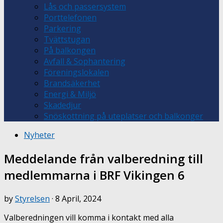
Lås och passersystem
Porttelefonen
Parkering
Tvättstugan
På balkongen
Avfall & Sophantering
Föreningslokalen
Brandsäkerhet
Energi & Miljö
Skadedjur
Snöskottning på uteplatser och balkonger
Nyheter
Meddelande från valberedning till
medlemmarna i BRF Vikingen 6
by
Styrelsen
·
8 April, 2024
Valberedningen vill komma i kontakt med alla