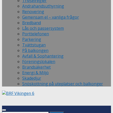
Trivselregler
Andrahandsuthyrning
Renovering
Gemensam el – vanliga frågor
Bredband
Lås och passersystem
Porttelefonen
Parkering
Tvättstugan
På balkongen
Avfall & Sophantering
Föreningslokalen
Brandsäkerhet
Energi & Miljö
Skadedjur
Snöskottning på uteplatser och balkonger