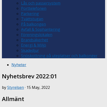
Lås och passersystem
Porttelefonen
Parkering
Tvättstugan
På balkongen
Avfall & Sophantering
Föreningslokalen
Brandsäkerhet
Energi & Miljö
Skadedjur
Snöskottning på uteplatser och balkonger
Nyheter
Nyhetsbrev 2022:01
by
Styrelsen
·
15 May, 2022
Allmänt