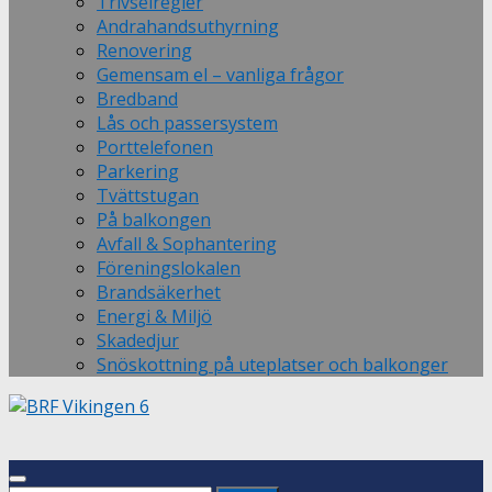
Trivselregler
Andrahandsuthyrning
Renovering
Gemensam el – vanliga frågor
Bredband
Lås och passersystem
Porttelefonen
Parkering
Tvättstugan
På balkongen
Avfall & Sophantering
Föreningslokalen
Brandsäkerhet
Energi & Miljö
Skadedjur
Snöskottning på uteplatser och balkonger