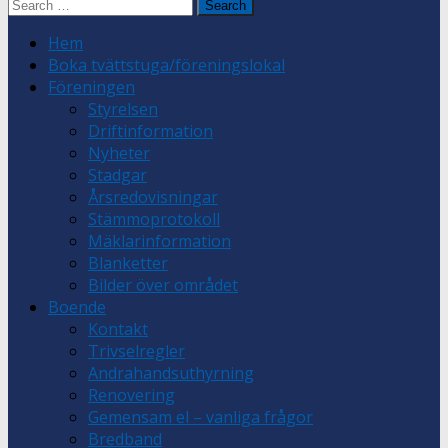
Search
for:
Hem
Boka tvättstuga/föreningslokal
Föreningen
Styrelsen
Driftinformation
Nyheter
Stadgar
Årsredovisningar
Stämmoprotokoll
Mäklarinformation
Blanketter
Bilder över området
Boende
Kontakt
Trivselregler
Andrahandsuthyrning
Renovering
Gemensam el – vanliga frågor
Bredband