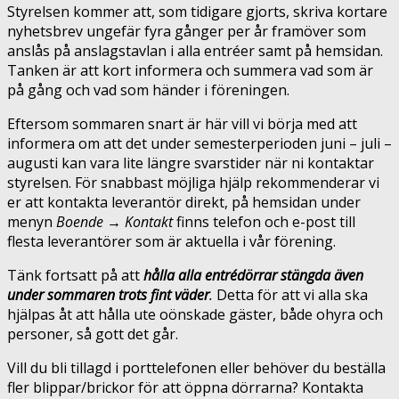
Styrelsen kommer att, som tidigare gjorts, skriva kortare
nyhetsbrev ungefär fyra gånger per år framöver som
anslås på anslagstavlan i alla entréer samt på hemsidan.
Tanken är att kort informera och summera vad som är
på gång och vad som händer i föreningen.
Eftersom sommaren snart är här vill vi börja med att
informera om att det under semesterperioden juni – juli –
augusti kan vara lite längre svarstider när ni kontaktar
styrelsen. För snabbast möjliga hjälp rekommenderar vi
er att kontakta leverantör direkt, på hemsidan under
menyn
Boende
→
Kontakt
finns telefon och e-post till
flesta leverantörer som är aktuella i vår förening.
Tänk fortsatt på att
hålla alla entrédörrar stängda även
under sommaren trots fint väder
.
Detta för att vi alla ska
hjälpas åt att hålla ute oönskade gäster, både ohyra och
personer, så gott det går.
Vill du bli tillagd i porttelefonen eller behöver du beställa
fler blippar/brickor för att öppna dörrarna? Kontakta