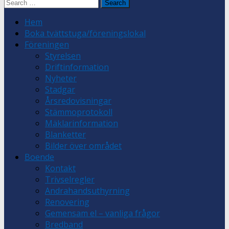
Search
for:
Hem
Boka tvättstuga/föreningslokal
Föreningen
Styrelsen
Driftinformation
Nyheter
Stadgar
Årsredovisningar
Stämmoprotokoll
Mäklarinformation
Blanketter
Bilder över området
Boende
Kontakt
Trivselregler
Andrahandsuthyrning
Renovering
Gemensam el – vanliga frågor
Bredband