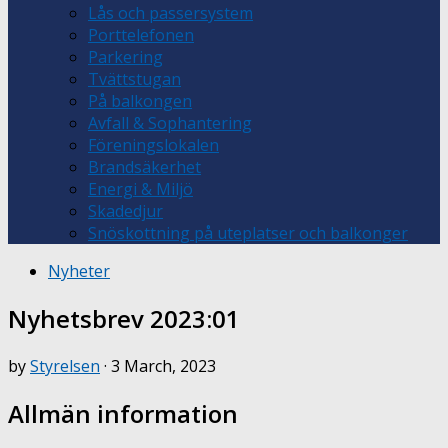
Lås och passersystem
Porttelefonen
Parkering
Tvättstugan
På balkongen
Avfall & Sophantering
Föreningslokalen
Brandsäkerhet
Energi & Miljö
Skadedjur
Snöskottning på uteplatser och balkonger
Nyheter
Nyhetsbrev 2023:01
by
Styrelsen
·
3 March, 2023
Allmän information