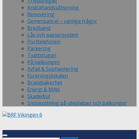
Trivselregler
Andrahandsuthyrning
Renovering
Gemensam el – vanliga frågor
Bredband
Lås och passersystem
Porttelefonen
Parkering
Tvättstugan
På balkongen
Avfall & Sophantering
Föreningslokalen
Brandsäkerhet
Energi & Miljö
Skadedjur
Snöskottning på uteplatser och balkonger