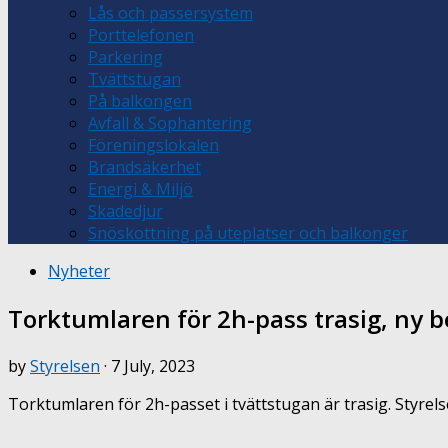
Lås och passersystem
Porttelefonen
Parkering
Tvättstugan
På balkongen
Avfall & Sophantering
Föreningslokalen
Brandsäkerhet
Energi & Miljö
Skadedjur
Snöskottning på uteplatser och balkonger
Nyheter
Torktumlaren för 2h-pass trasig, ny b
by
Styrelsen
·
7 July, 2023
Torktumlaren för 2h-passet i tvättstugan är trasig. Styrel