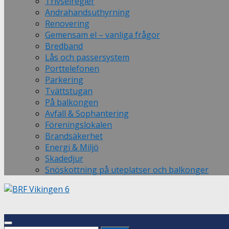
Trivselregler
Andrahandsuthyrning
Renovering
Gemensam el – vanliga frågor
Bredband
Lås och passersystem
Porttelefonen
Parkering
Tvättstugan
På balkongen
Avfall & Sophantering
Föreningslokalen
Brandsäkerhet
Energi & Miljö
Skadedjur
Snöskottning på uteplatser och balkonger