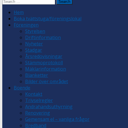
Search
for:
Hem
Boka tvättstuga/föreningslokal
Föreningen
Styrelsen
Driftinformation
Nyheter
Stadgar
Årsredovisningar
Stämmoprotokoll
Mäklarinformation
Blanketter
Bilder över området
Boende
Kontakt
Trivselregler
Andrahandsuthyrning
Renovering
Gemensam el – vanliga frågor
Bredband