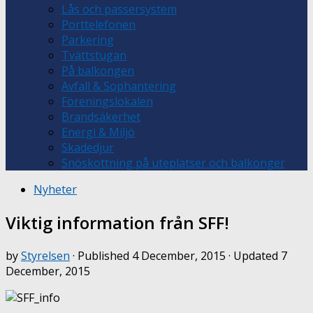
Lås och passersystem
Porttelefonen
Parkering
Tvättstugan
På balkongen
Avfall & Sophantering
Föreningslokalen
Brandsäkerhet
Energi & Miljö
Skadedjur
Snöskottning på uteplatser och balkonger
Nyheter
Viktig information från SFF!
by
Styrelsen
· Published
4 December, 2015
· Updated
7
December, 2015