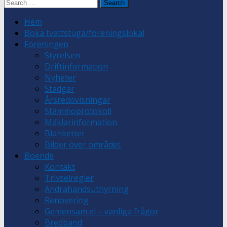
Search
for:
Hem
Boka tvättstuga/föreningslokal
Föreningen
Styrelsen
Driftinformation
Nyheter
Stadgar
Årsredovisningar
Stämmoprotokoll
Mäklarinformation
Blanketter
Bilder över området
Boende
Kontakt
Trivselregler
Andrahandsuthyrning
Renovering
Gemensam el – vanliga frågor
Bredband