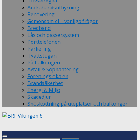
Trivselregler
Andrahandsuthyrning
Renovering
Gemensam el – vanliga frågor
Bredband
Lås och passersystem
Porttelefonen
Parkering
Tvättstugan
På balkongen
Avfall & Sophantering
Föreningslokalen
Brandsäkerhet
Energi & Miljö
Skadedjur
Snöskottning på uteplatser och balkonger